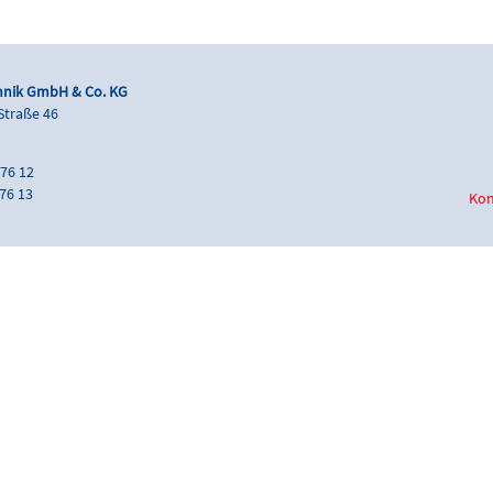
hnik GmbH & Co. KG
Straße 46
h
 76 12
 76 13
Kon